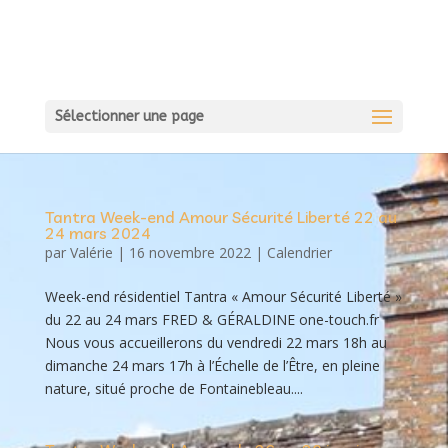
Sélectionner une page
Tantra Week-end Amour Sécurité Liberté 22 au
24 mars 2024
par
Valérie
|
16 novembre 2022
|
Calendrier
Week-end résidentiel Tantra « Amour Sécurité Liberté »
du 22 au 24 mars FRED & GÉRALDINE one-touch.fr
Nous vous accueillerons du vendredi 22 mars 18h au
dimanche 24 mars 17h à l’Échelle de l’Être, en pleine
nature, situé proche de Fontainebleau....