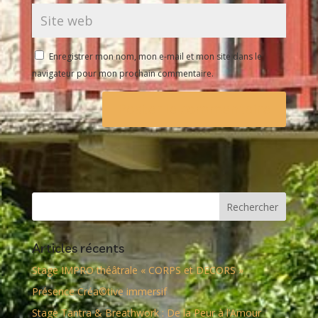
Enregistrer mon nom, mon e-mail et mon site dans le
navigateur pour mon prochain commentaire.
Articles récents
Stage IMPRO théâtrale « CORPS et DECORS »
Présence Créa©tive immersif
Stage Tantra & Breathwork : De la Peur à l’Amour