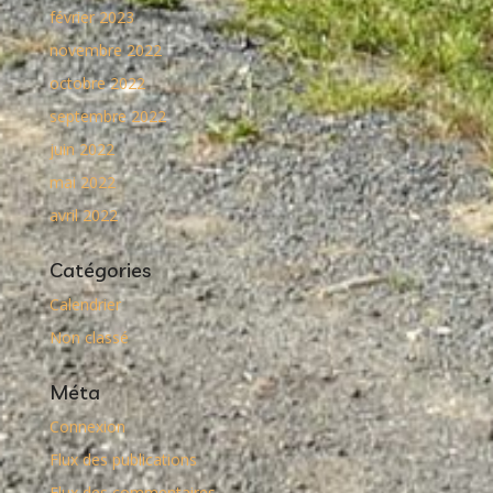
février 2023
novembre 2022
octobre 2022
septembre 2022
juin 2022
mai 2022
avril 2022
Catégories
Calendrier
Non classé
Méta
Connexion
Flux des publications
Flux des commentaires