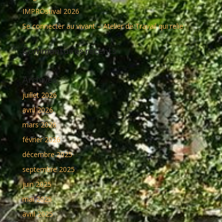
IMPROstival 2026
Se connecter au vivant – Atelier de Travail qui relie
Commentaires récents
Archives
juillet 2026
avril 2026
mars 2026
février 2026
décembre 2025
septembre 2025
juin 2025
mai 2025
avril 2025